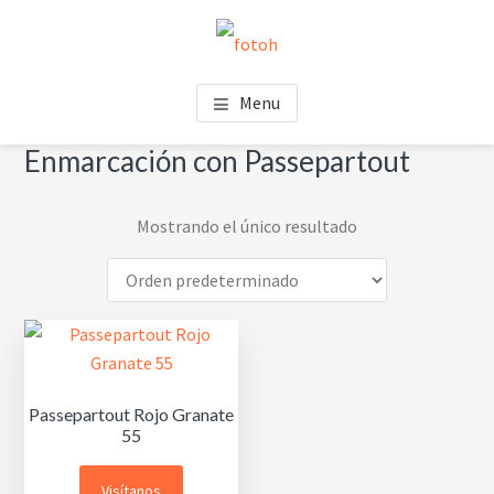
Saltar
Saltar
Skip
al
al
to
contenido
pie
footer
FOTOH
Estudio de fotografía
principal
de
navigation
Menu
página
Enmarcación con Passepartout
Mostrando el único resultado
Passepartout Rojo Granate
55
Visítanos