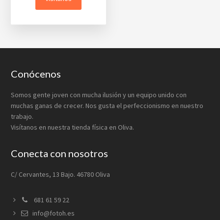
Footer
Conócenos
Somos gente joven con mucha ilusión y un equipo unido con
muchas ganas de crecer. Nos gusta el perfeccionismo en nuestro
trabajo.
Visítanos en nuestra tienda física en Oliva.
Conecta con nosotros
C/ Cervantes, 13 Bajo. 46780 Oliva
681 61 59 22
info@fotoh.es