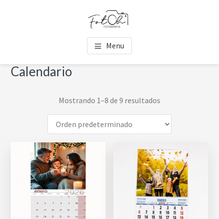
Saltar
Saltar
Skip
al
al
to
contenido
pie
footer
FOTOH
Estudio de fotografía
principal
de
navigation
Menu
página
Calendario
Mostrando 1–8 de 9 resultados