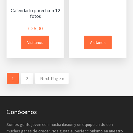
Calendario pared con 12
fotos
€
26,00
Visítanos
Visítanos
1
2
Next Page »
Footer
Conócenos
Somos gente joven con mucha ilusión y un equipo unido con
muchas ganas de crecer. Nos gusta el perfeccionismo en nuestro