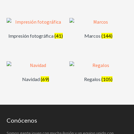
Impresión fotográfica
(41)
Marcos
(144)
Navidad
(69)
Regalos
(105)
Footer
Conócenos
Somos gente joven con mucha ilusión y un equipo unido con