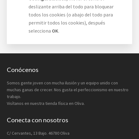
deslizante arriba del todo para bloquear
todos los cookies (o abajo del todo para
permitir todos los cookies), después
selecciona
OK
.
Footer
Conócenos
Somos gente joven con mucha ilusión y un equipo unido con
muchas ganas de crecer. Nos gusta el perfeccionismo en nuestro
trabajo.
Visítanos en nuestra tienda física en Oliva.
Conecta con nosotros
C/ Cervantes, 13 Bajo. 46780 Oliva