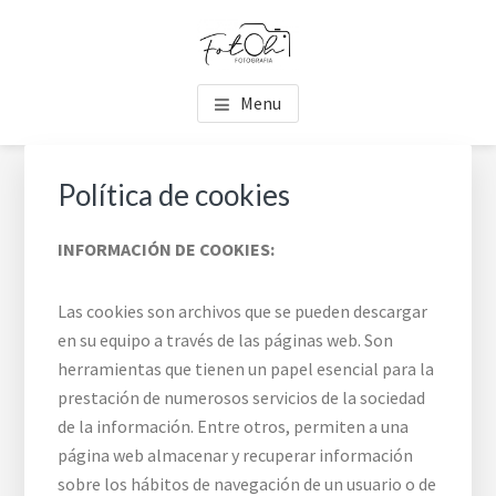
Saltar
Saltar
Skip
al
al
to
contenido
pie
footer
FOTOH
Estudio de fotografía
principal
de
navigation
Menu
página
Política de cookies
INFORMACIÓN DE COOKIES:
Las cookies son archivos que se pueden descargar
en su equipo a través de las páginas web. Son
herramientas que tienen un papel esencial para la
prestación de numerosos servicios de la sociedad
de la información. Entre otros, permiten a una
página web almacenar y recuperar información
sobre los hábitos de navegación de un usuario o de