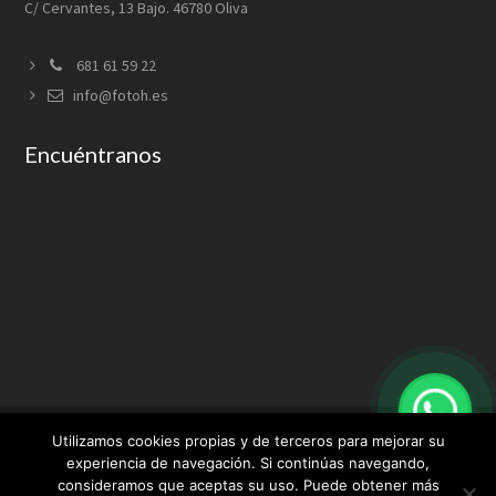
C/ Cervantes, 13 Bajo. 46780 Oliva
681 61 59 22
info@fotoh.es
Encuéntranos
Utilizamos cookies propias y de terceros para mejorar su
experiencia de navegación. Si continúas navegando,
consideramos que aceptas su uso. Puede obtener más
Aviso Legal
Condiciones de uso
Política de privacidad