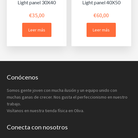
Light panel 30X40
Light panel 40X50
€
35,00
€
60,00
Leer más
Leer más
Footer
Conócenos
Somos gente joven con mucha ilusión y un equipo unido con
muchas ganas de crecer. Nos gusta el perfeccionismo en nuestro
trabajo.
Visítanos en nuestra tienda física en Oliva.
Conecta con nosotros