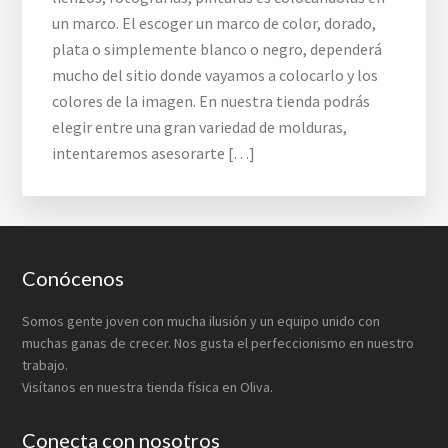
un marco. El escoger un marco de color, dorado,
plata o simplemente blanco o negro, dependerá
mucho del sitio donde vayamos a colocarlo y los
colores de la imagen. En nuestra tienda podrás
elegir entre una gran variedad de molduras,
intentaremos asesorarte […]
Footer
Conócenos
Somos gente joven con mucha ilusión y un equipo unido con
muchas ganas de crecer. Nos gusta el perfeccionismo en nuestro
trabajo.
Visítanos en nuestra tienda física en Oliva.
Conecta con nosotros