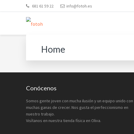
Saltar
Saltar
Saltar
Skip
681 61 59 22
info@fotoh.es
a
al
al
to
la
contenido
pie
footer
navegación
principal
de
navigation
FOTOH
Estudio de fotografía
principal
página
Home
Footer
Conócenos
Somos gente joven con mucha ilusión y un equipo unido con
muchas ganas de crecer. Nos gusta el perfeccionismo en
nuestro trabajo.
Visítanos en nuestra tienda física en Oliva.