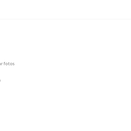
r fotos
a