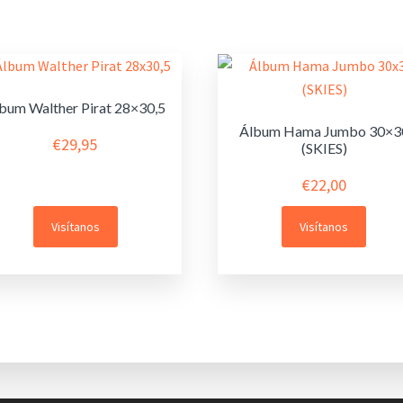
bum Walther Pirat 28×30,5
Álbum Hama Jumbo 30×3
€
29,95
(SKIES)
€
22,00
Visítanos
Visítanos