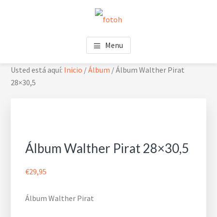
Saltar
Saltar
Skip
al
al
to
contenido
pie
footer
FOTOH
Estudio de fotografía
principal
de
navigation
Menu
página
Usted está aquí:
Inicio
/
Álbum
/
Álbum Walther Pirat
28×30,5
Álbum Walther Pirat 28×30,5
€
29,95
Álbum Walther Pirat