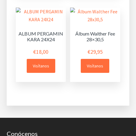
ALBUM PERGAMIN
Álbum Walther Fee
KARA 24X24
28×30,5
€
18,00
€
29,95
Visítanos
Visítanos
Footer
Conócenos