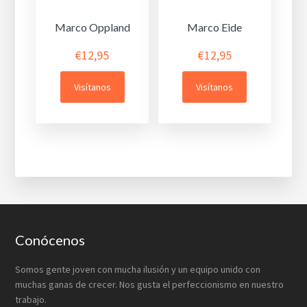
Marco Oppland
Marco Eide
€
12,95
€
12,95
Visítanos
Visítanos
Footer
Conócenos
Somos gente joven con mucha ilusión y un equipo unido con
muchas ganas de crecer. Nos gusta el perfeccionismo en nuestro
trabajo.