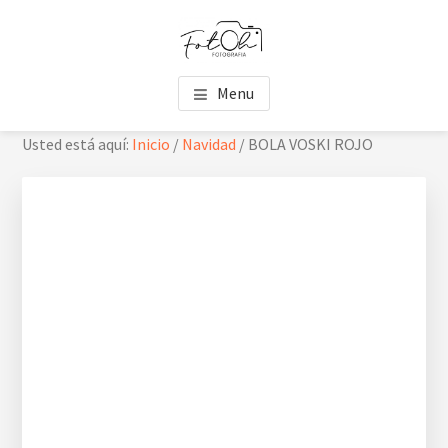
Saltar
Saltar
Skip
al
al
to
contenido
pie
footer
FOTOH
Estudio de fotografía
principal
de
navigation
Menu
página
Usted está aquí:
Inicio
/
Navidad
/
BOLA VOSKI ROJO