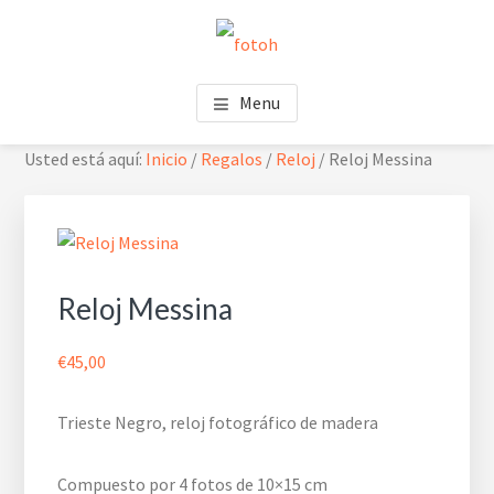
Saltar
Saltar
Skip
al
al
to
contenido
pie
footer
FOTOH
Estudio de fotografía
principal
de
navigation
Menu
página
Usted está aquí:
Inicio
/
Regalos
/
Reloj
/
Reloj Messina
Reloj Messina
€
45,00
Trieste Negro, reloj fotográfico de madera
Compuesto por 4 fotos de 10×15 cm