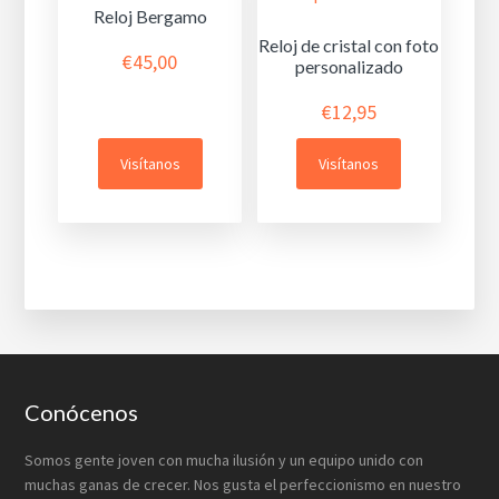
Reloj Bergamo
Reloj de cristal con foto
€
45,00
personalizado
€
12,95
Visítanos
Visítanos
Footer
Conócenos
Somos gente joven con mucha ilusión y un equipo unido con
muchas ganas de crecer. Nos gusta el perfeccionismo en nuestro