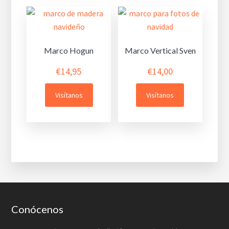
Marco Hogun
Marco Vertical Sven
€
14,95
€
14,00
Visítanos
Visítanos
Footer
Conócenos