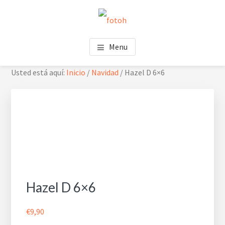
Saltar
Saltar
Skip
al
al
to
contenido
pie
footer
FOTOH
Estudio de fotografía
principal
de
navigation
Menu
página
Usted está aquí:
Inicio
/
Navidad
/
Hazel D 6×6
Hazel D 6×6
€
9,90