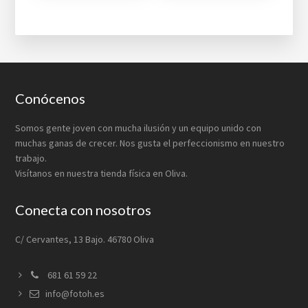
Footer
Conócenos
Somos gente joven con mucha ilusión y un equipo unido con
muchas ganas de crecer. Nos gusta el perfeccionismo en nuestro
trabajo.
Visítanos en nuestra tienda física en Oliva.
Conecta con nosotros
C/ Cervantes, 13 Bajo. 46780 Oliva
681 61 59 22
info@fotoh.es