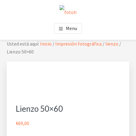
Saltar
Saltar
Skip
al
al
to
contenido
pie
footer
FOTOH
Estudio de fotografía
principal
de
navigation
Menu
página
Usted está aquí:
Inicio
/
Impresión fotográfica
/
lienzo
/
Lienzo 50×60
Lienzo 50×60
€
69,00