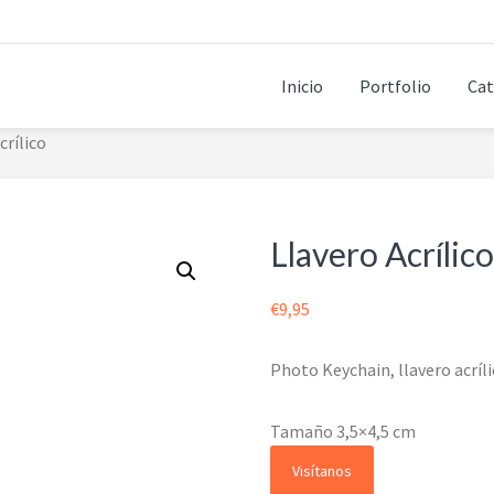
Inicio
Portfolio
Cat
crílico
Llavero Acrílic
€
9,95
Photo Keychain, llavero acríl
Tamaño 3,5×4,5 cm
Visítanos