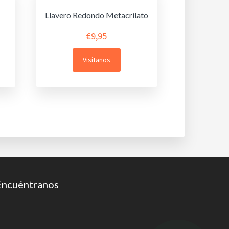
Llavero Redondo Metacrilato
€
9,95
Visítanos
Encuéntranos