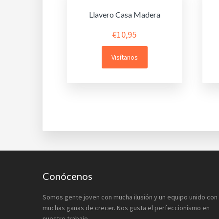
Llavero Casa Madera
€
10,95
Visítanos
Footer
Conócenos
Somos gente joven con mucha ilusión y un equipo unido con
muchas ganas de crecer. Nos gusta el perfeccionismo en
nuestro trabajo.