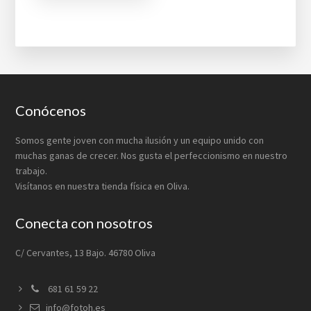
Footer
Conócenos
Somos gente joven con mucha ilusión y un equipo unido con
muchas ganas de crecer. Nos gusta el perfeccionismo en nuestro
trabajo.
Visítanos en nuestra tienda física en Oliva.
Conecta con nosotros
C/ Cervantes, 13 Bajo. 46780 Oliva
681 61 59 22
info@fotoh.es