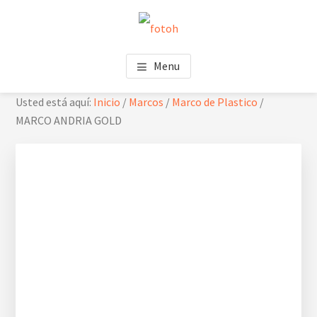
Saltar
Saltar
Skip
al
al
to
contenido
pie
footer
FOTOH
Estudio de fotografía
principal
de
navigation
Menu
página
Usted está aquí:
Inicio
/
Marcos
/
Marco de Plastico
/
MARCO ANDRIA GOLD