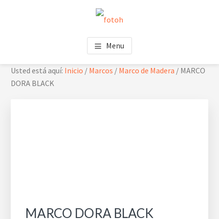
Saltar
Saltar
Skip
al
al
to
contenido
pie
footer
FOTOH
Estudio de fotografía
principal
de
navigation
Menu
página
Usted está aquí:
Inicio
/
Marcos
/
Marco de Madera
/
MARCO
DORA BLACK
MARCO DORA BLACK