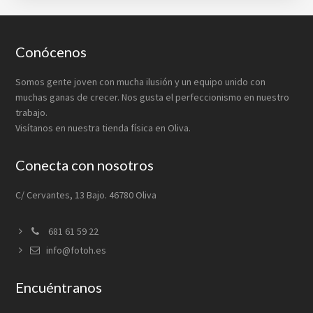
Footer
Conócenos
Somos gente joven con mucha ilusión y un equipo unido con
muchas ganas de crecer. Nos gusta el perfeccionismo en nuestro
trabajo.
Visítanos en nuestra tienda física en Oliva.
Conecta con nosotros
C/ Cervantes, 13 Bajo. 46780 Oliva
681 61 59 22
info@fotoh.es
Encuéntranos