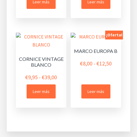
Leer más
Leer más
precios:
€21,00
desde
hasta
€12,90
€22,00
hasta
¡Oferta!
€48,00
MARCO EUROPA B
CORNICE VINTAGE
Rango
€
8,00
-
€
12,50
BLANCO
de
Rango
€
9,95
-
€
39,00
precios:
de
desde
Leer más
Leer más
precios:
€8,00
desde
hasta
€9,95
€12,50
hasta
€39,00