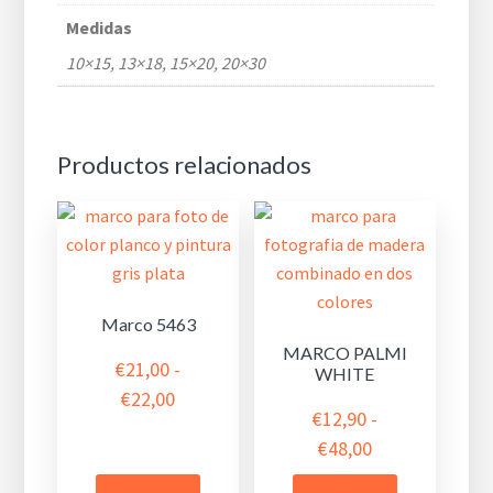
Medidas
10×15, 13×18, 15×20, 20×30
Productos relacionados
Marco 5463
MARCO PALMI
€
21,00
-
WHITE
Rango
€
22,00
€
12,90
-
de
Rango
€
48,00
precios:
de
desde