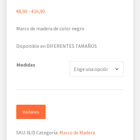
Rango
€
8,90
-
€
16,90
de
precios:
Marco de madera de color negro
desde
€8,90
Disponible en DIFERENTES TAMAÑOS
hasta
€16,90
Medidas
Visítanos
SKU:
N/D
Categoría:
Marco de Madera