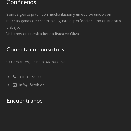
Footer
Conócenos
Somos gente joven con mucha ilusión y un equipo unido con
muchas ganas de crecer. Nos gusta el perfeccionismo en nuestro
trabajo.
Visítanos en nuestra tienda física en Oliva.
Conecta con nosotros
C/ Cervantes, 13 Bajo. 46780 Oliva
681 61 59 22
info@fotoh.es
Encuéntranos