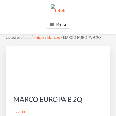
Saltar
Saltar
Skip
al
al
to
contenido
pie
footer
FOTOH
Estudio de fotografía
principal
de
navigation
Menu
página
Usted está aquí:
Inicio
/
Marcos
/
MARCO EUROPA B 2Q
MARCO EUROPA B 2Q
€
22,00