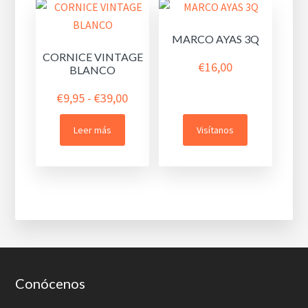
MARCO AYAS 3Q
CORNICE VINTAGE
€
16,00
BLANCO
Rango
€
9,95
-
€
39,00
de
Leer más
Visítanos
precios:
desde
€9,95
hasta
€39,00
Footer
Conócenos