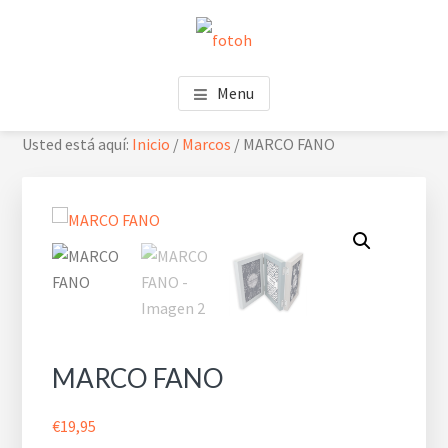
Saltar
Saltar
Skip
al
al
to
contenido
pie
footer
FOTOH
Estudio de fotografía
principal
de
navigation
Menu
página
Usted está aquí:
Inicio
/
Marcos
/
MARCO FANO
MARCO FANO
€
19,95