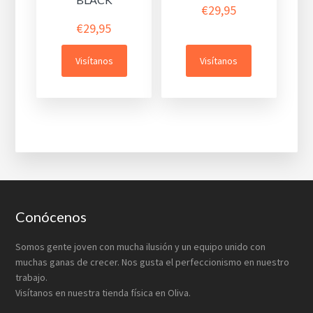
€
29,95
€
29,95
Visítanos
Visítanos
Footer
Conócenos
Somos gente joven con mucha ilusión y un equipo unido con
muchas ganas de crecer. Nos gusta el perfeccionismo en nuestro
trabajo.
Visítanos en nuestra tienda física en Oliva.