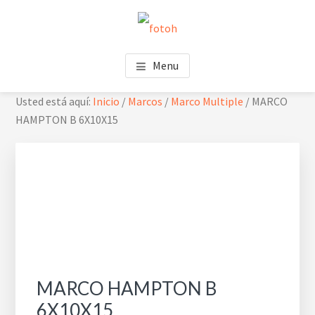
Saltar
Saltar
Skip
al
al
to
contenido
pie
footer
FOTOH
Estudio de fotografía
principal
de
navigation
Menu
página
Usted está aquí:
Inicio
/
Marcos
/
Marco Multiple
/
MARCO
HAMPTON B 6X10X15
MARCO HAMPTON B
6X10X15