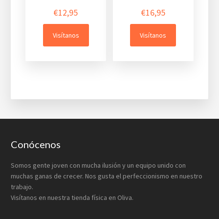
€
12,95
€
16,95
Visítanos
Visítanos
Footer
Conócenos
Somos gente joven con mucha ilusión y un equipo unido con
muchas ganas de crecer. Nos gusta el perfeccionismo en nuestro
trabajo.
Visítanos en nuestra tienda física en Oliva.