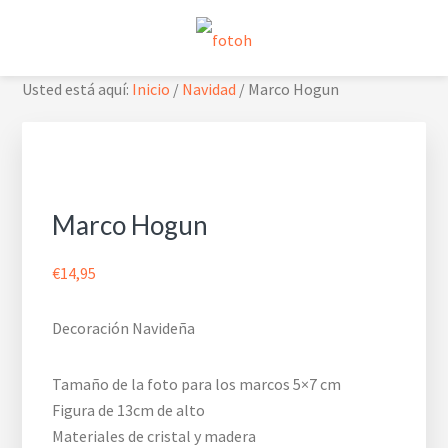
Saltar
Saltar
Saltar
Skip
a
al
al
to
la
contenido
pie
footer
FOTOH
Estudio de fotografía
Usted está aquí:
Inicio
/
Navidad
/
Marco Hogun
navegación
principal
de
navigation
principal
página
Marco Hogun
€
14,95
Decoración Navideña
Tamaño de la foto para los marcos 5×7 cm
Figura de 13cm de alto
Materiales de cristal y madera