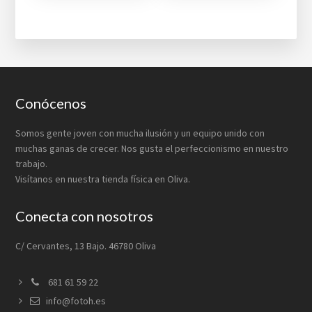
hasta
€24,00
Footer
Conócenos
Somos gente joven con mucha ilusión y un equipo unido con
muchas ganas de crecer. Nos gusta el perfeccionismo en nuestro
trabajo.
Visítanos en nuestra tienda física en Oliva.
Conecta con nosotros
C/ Cervantes, 13 Bajo. 46780 Oliva
681 61 59 22
info@fotoh.es