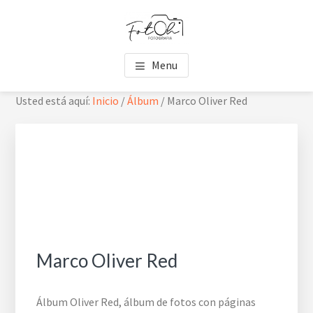
Saltar
Saltar
Skip
al
al
to
contenido
pie
footer
FOTOH
Estudio de fotografía
principal
de
navigation
Menu
página
Usted está aquí:
Inicio
/
Álbum
/
Marco Oliver Red
Marco Oliver Red
Álbum Oliver Red, álbum de fotos con páginas