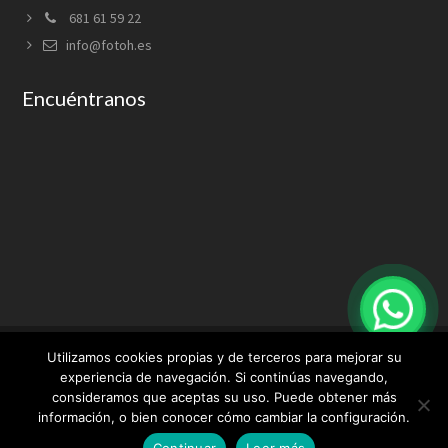
681 61 59 22
info@fotoh.es
Encuéntranos
Utilizamos cookies propias y de terceros para mejorar su
experiencia de navegación. Si continúas navegando,
consideramos que aceptas su uso. Puede obtener más
Aviso Legal
Condiciones de uso
Política de privacidad
información, o bien conocer cómo cambiar la configuración.
Política de cookies
Continuar
Leer más