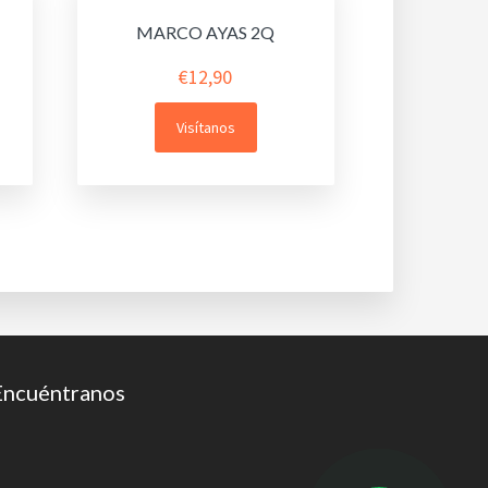
MARCO AYAS 2Q
€
12,90
Visítanos
Encuéntranos