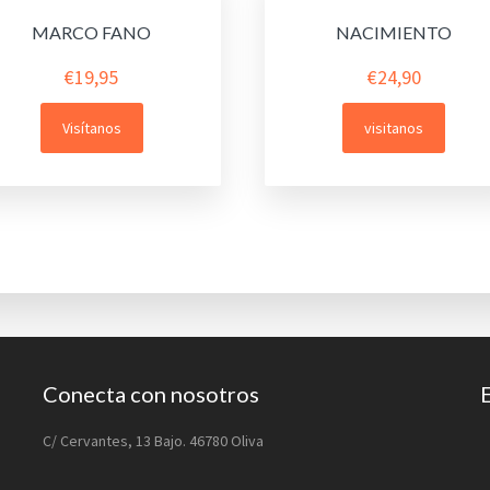
MARCO FANO
NACIMIENTO
€
19,95
€
24,90
Visítanos
visitanos
Conecta con nosotros
C/ Cervantes, 13 Bajo. 46780 Oliva