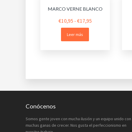
MARCO VERNE BLANCO
Rango
€
10,95
-
€
17,95
de
Leer más
precios:
desde
€10,95
hasta
€17,95
Footer
Conócenos
Somos gente joven con mucha ilusión y un equipo unido con
muchas ganas de crecer. Nos gusta el perfeccionismo en
nuestro trabajo.