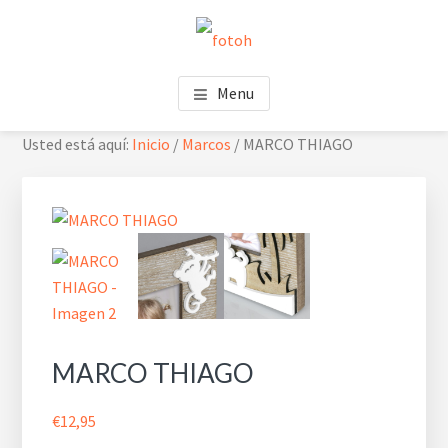
Saltar
Saltar
Skip
al
al
to
contenido
pie
footer
FOTOH
Estudio de fotografía
principal
de
navigation
Menu
página
Usted está aquí:
Inicio
/
Marcos
/
MARCO THIAGO
MARCO THIAGO
€
12,95