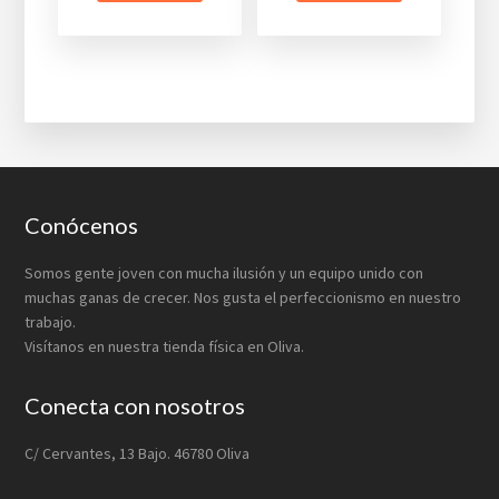
desde
€8,90
€9,95
hasta
hasta
€34,00
€24,00
Footer
Conócenos
Somos gente joven con mucha ilusión y un equipo unido con
muchas ganas de crecer. Nos gusta el perfeccionismo en nuestro
trabajo.
Visítanos en nuestra tienda física en Oliva.
Conecta con nosotros
C/ Cervantes, 13 Bajo. 46780 Oliva