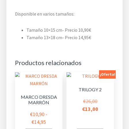
Disponible en varios tamaños:
Tamaño 10×15 cm- Precio 10,90€
Tamaño 13×18 cm- Precio 14,95€
Productos relacionados
¡Oferta!
TRILOGY 2
MARCO DRESDA
El
€
26,00
MARRÓN
precio
El
€
13,00
€
10,90
-
original
precio
Rango
€
14,95
era:
actual