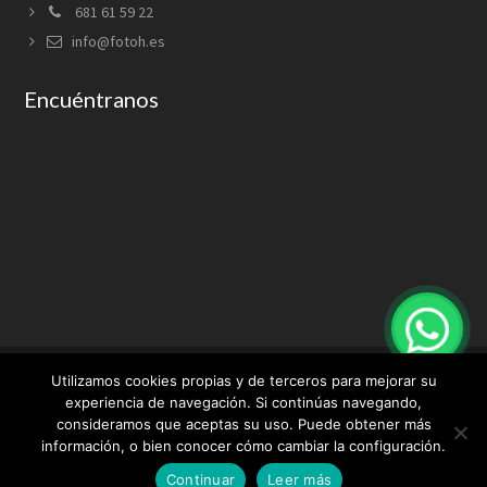
681 61 59 22
info@fotoh.es
Encuéntranos
Utilizamos cookies propias y de terceros para mejorar su
experiencia de navegación. Si continúas navegando,
consideramos que aceptas su uso. Puede obtener más
Aviso Legal
Condiciones de uso
Política de privacidad
información, o bien conocer cómo cambiar la configuración.
Política de cookies
Continuar
Leer más