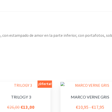
, con estampado de amor en la parte inferior, con portafotos, sob
¡Oferta!
TRILOGY 3
MARCO VERNE GRIS
El
El
Ran
€
26,00
€
13,00
€
10,95
-
€
17,95