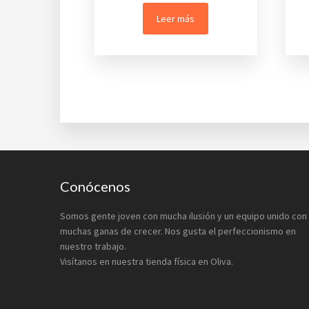
de
Leer más
precios:
desde
€8,90
hasta
€34,00
Footer
Conócenos
Somos gente joven con mucha ilusión y un equipo unido con
muchas ganas de crecer. Nos gusta el perfeccionismo en
nuestro trabajo.
Visítanos en nuestra tienda física en Oliva.