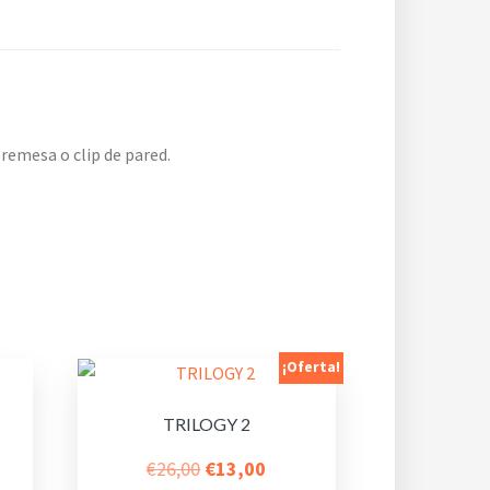
remesa o clip de pared.
¡Oferta!
TRILOGY 2
go
El
El
€
26,00
€
13,00