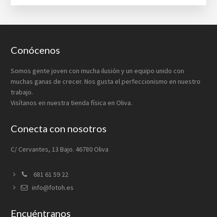
Footer
Conócenos
Somos gente joven con mucha ilusión y un equipo unido con
muchas ganas de crecer. Nos gusta el perfeccionismo en nuestro
trabajo.
Visítanos en nuestra tienda física en Oliva.
Conecta con nosotros
C/ Cervantes, 13 Bajo. 46780 Oliva
681 61 59 22
info@fotoh.es
Encuéntranos