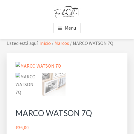
Saltar
Saltar
Skip
al
al
to
contenido
pie
footer
FOTOH
Estudio de fotografía
principal
de
navigation
Menu
página
Usted está aquí:
Inicio
/
Marcos
/
MARCO WATSON 7Q
MARCO WATSON 7Q
€
36,00