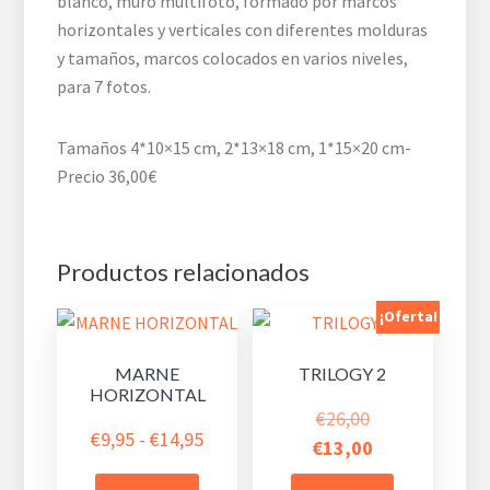
blanco, muro multifoto, formado por marcos
horizontales y verticales con diferentes molduras
y tamaños, marcos colocados en varios niveles,
para 7 fotos.
Tamaños 4*10×15 cm, 2*13×18 cm, 1*15×20 cm-
Precio 36,00€
Productos relacionados
¡Oferta!
MARNE
TRILOGY 2
HORIZONTAL
El
€
26,00
Rango
€
9,95
-
€
14,95
precio
El
€
13,00
de
original
precio