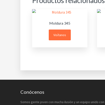
Productos relacionados
Moldura 345
Visítanos
Footer
Conócenos
Somos gente joven con mucha ilusión y un equipo unido con