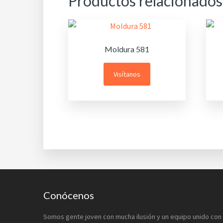
Productos relacionados
Moldura 581
Visítanos
Footer
Conócenos
Somos gente joven con mucha ilusión y un equipo unido con