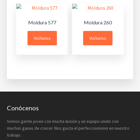
Moldura 577
Moldura 260
Visítanos
Visítanos
Footer
Conócenos
Somos gente joven con mucha ilusión y un equipo unido con
muchas ganas de crecer. Nos gusta el perfeccionismo en nuestro
trabajo.