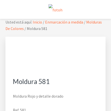
Saltar
Saltar
Saltar
Skip
a
al
al
to
la
contenido
pie
footer
FOTOH
Estudio de fotografía
Usted está aquí:
Inicio
/
Enmarcación a medida
/
Molduras
navegación
principal
de
navigation
De Colores
/
Moldura 581
principal
página
Moldura 581
Moldura Rojo y detalle dorado
Ref. 581