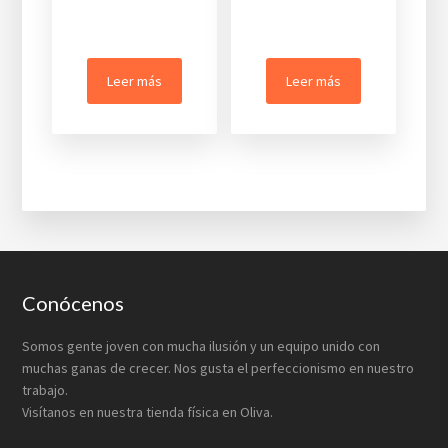
Leer más
Leer más
Footer
Conócenos
Somos gente joven con mucha ilusión y un equipo unido con
muchas ganas de crecer. Nos gusta el perfeccionismo en nuestro
trabajo.
Visítanos en nuestra tienda física en Oliva.