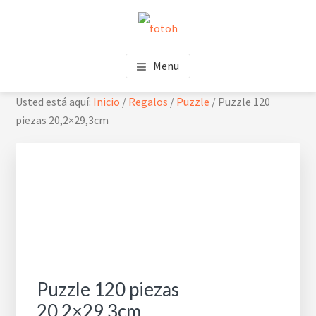
Saltar
Saltar
Skip
al
al
to
contenido
pie
footer
FOTOH
Estudio de fotografía
principal
de
navigation
Menu
página
Usted está aquí:
Inicio
/
Regalos
/
Puzzle
/
Puzzle 120
piezas 20,2×29,3cm
Puzzle 120 piezas
20,2×29,3cm