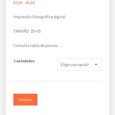
Rango
€
3,00
-
€
5,60
de
precios:
Impresión Fotográfica digital
desde
€3,00
TAMAÑO 25×35
hasta
€5,60
Consulta tabla de precios….
Cantidades
Visítanos