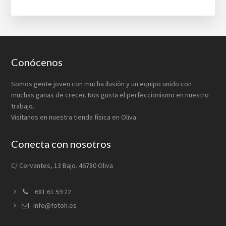
Footer
Conócenos
Somos gente joven con mucha ilusión y un equipo unido con
muchas ganas de crecer. Nos gusta el perfeccionismo en nuestro
trabajo.
Visítanos en nuestra tienda física en Oliva.
Conecta con nosotros
C/ Cervantes, 13 Bajo. 46780 Oliva
681 61 59 22
info@fotoh.es