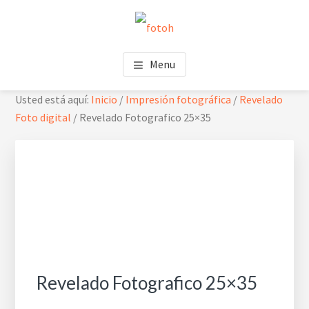
Saltar
Saltar
Skip
al
al
to
contenido
pie
footer
FOTOH
Estudio de fotografía
principal
de
navigation
Menu
página
Usted está aquí:
Inicio
/
Impresión fotográfica
/
Revelado
Foto digital
/
Revelado Fotografico 25×35
Revelado Fotografico 25×35