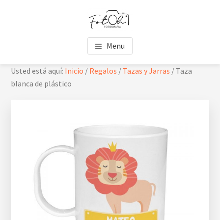
Saltar
Saltar
Skip
al
al
to
contenido
pie
footer
FOTOH
Estudio de fotografía
principal
de
navigation
Menu
página
Usted está aquí:
Inicio
/
Regalos
/
Tazas y Jarras
/
Taza
blanca de plástico