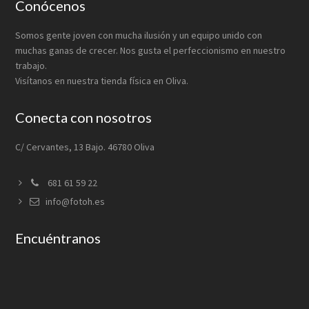
Footer
Conócenos
Somos gente joven con mucha ilusión y un equipo unido con
muchas ganas de crecer. Nos gusta el perfeccionismo en nuestro
trabajo.
Visítanos en nuestra tienda física en Oliva.
Conecta con nosotros
C/ Cervantes, 13 Bajo. 46780 Oliva
681 61 59 22
info@fotoh.es
Encuéntranos