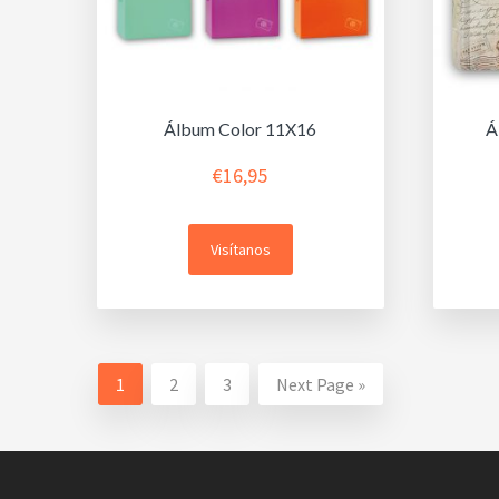
Álbum Color 11X16
Á
€
16,95
Visítanos
1
2
3
Next Page »