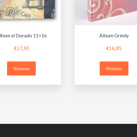
lbum el Dorado 11×16
Álbum Grindy
€
17,95
€
16,95
Visítanos
Vísitanos