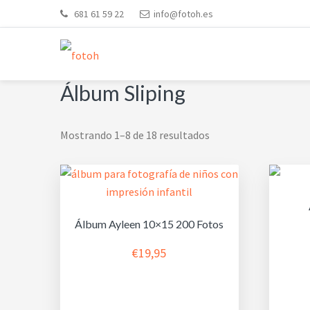
Saltar
Saltar
Saltar
Skip
681 61 59 22
info@fotoh.es
a
al
al
to
la
contenido
pie
footer
navegación
principal
de
navigation
FOTOH
Estudio de fotografía
principal
página
Álbum Sliping
Mostrando 1–8 de 18 resultados
Álbum Ayleen 10×15 200 Fotos
€
19,95