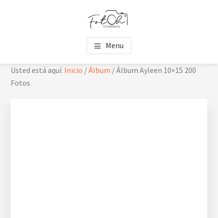
Saltar
Saltar
Skip
al
al
to
contenido
pie
footer
FOTOH
Estudio de fotografía
principal
de
navigation
Menu
página
Usted está aquí:
Inicio
/
Álbum
/
Álbum Ayleen 10×15 200
Fotos