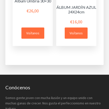
Álbum Umbria 30×30
ÁLBUM JARDÍN AZUL
€
26,00
24X24cm
€
16,00
Visítanos
Visítanos
Footer
Conócenos
Somos gente joven con mucha ilusión y un equipo unido con
muchas ganas de crecer. Nos gusta el perfeccionismo en nuestro
trabajo.