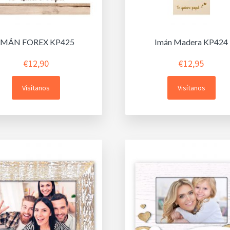
IMÁN FOREX KP425
Imán Madera KP424
€
12,90
€
12,95
Visítanos
Visítanos