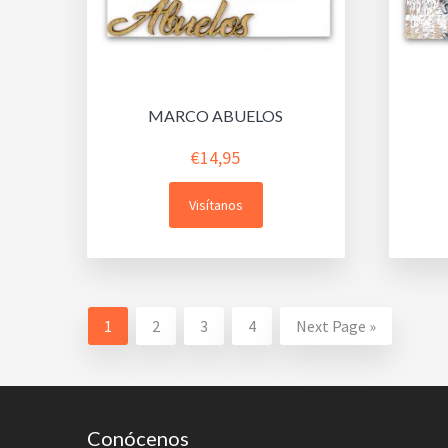
MARCO ABUELOS
€
14,95
Visítanos
1
2
3
4
Next Page »
Footer
Conócenos