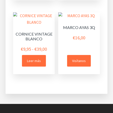
hasta
€19,90
MARCO AYAS 3Q
CORNICE VINTAGE
€
16,00
BLANCO
Rango
€
9,95
-
€
39,00
de
Leer más
Visítanos
precios:
desde
€9,95
hasta
€39,00