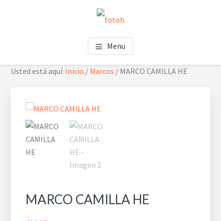
Saltar
Saltar
Skip
al
al
to
contenido
pie
footer
FOTOH
Estudio de fotografía
principal
de
navigation
Menu
página
Usted está aquí:
Inicio
/
Marcos
/
MARCO CAMILLA HE
MARCO CAMILLA HE