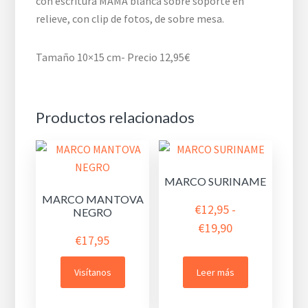
con escritura MAMA blanca sobre soporte en
relieve, con clip de fotos, de sobre mesa.
Tamaño 10×15 cm- Precio 12,95€
Productos relacionados
MARCO SURINAME
MARCO MANTOVA
€
12,95
-
NEGRO
Rango
€
19,90
€
17,95
de
precios:
Visítanos
Leer más
desde
€12,95