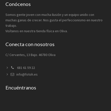
Footer
Conócenos
Somos gente joven con mucha ilusión y un equipo unido con
muchas ganas de crecer. Nos gusta el perfeccionismo en nuestro
trabajo.
Visítanos en nuestra tienda física en Oliva.
Conecta con nosotros
C/ Cervantes, 13 Bajo. 46780 Oliva
681 61 59 22
info@fotoh.es
Encuéntranos