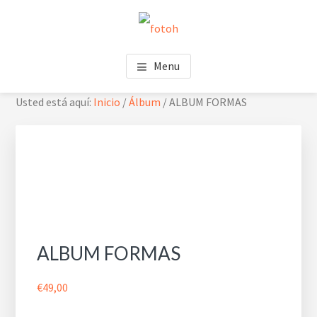
Saltar
Saltar
Skip
al
al
to
contenido
pie
footer
FOTOH
Estudio de fotografía
principal
de
navigation
Menu
página
Usted está aquí:
Inicio
/
Álbum
/
ALBUM FORMAS
ALBUM FORMAS
€
49,00