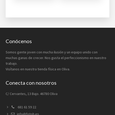
Footer
Conócenos
Somos gente joven con mucha ilusión y un equipo unido con
muchas ganas de crecer. Nos gusta el perfeccionismo en nuestro
trabajo.
Visítanos en nuestra tienda física en Oliva.
Conecta con nosotros
C/ Cervantes, 13 Bajo. 46780 Oliva
681 61 59 22
info@fotoh.es