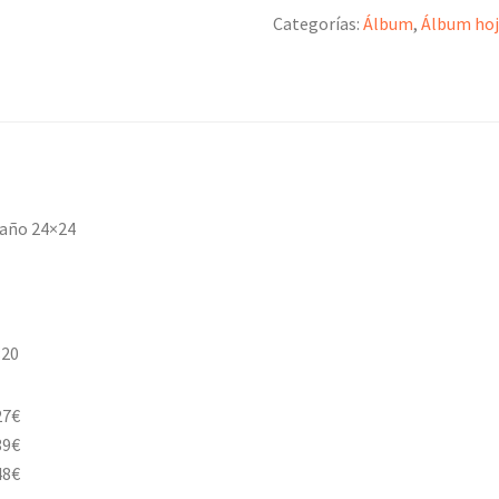
Categorías:
Álbum
,
Álbum hoj
maño 24×24
×20
27€
39€
48€