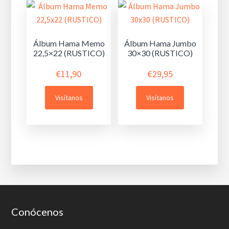
Álbum Hama Memo
Álbum Hama Jumbo
22,5×22 (RUSTICO)
30×30 (RUSTICO)
€
11,90
€
29,95
Visítanos
Visítanos
Footer
Conócenos