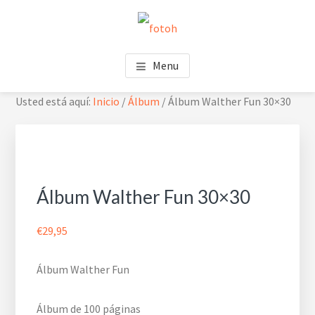
Saltar
Saltar
Skip
al
al
to
contenido
pie
footer
FOTOH
Estudio de fotografía
principal
de
navigation
Menu
página
Usted está aquí:
Inicio
/
Álbum
/
Álbum Walther Fun 30×30
Álbum Walther Fun 30×30
€
29,95
Álbum Walther Fun
Álbum de 100 páginas