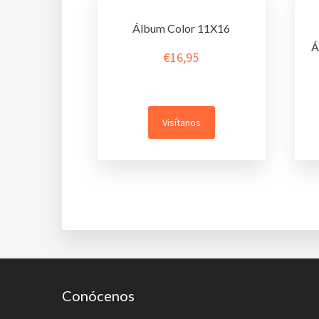
Álbum Color 11X16
Á
€
16,95
Visítanos
Footer
Conócenos