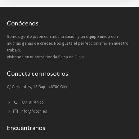
Footer
Conócenos
Somos gente joven con mucha ilusión y un equipo unido con
muchas ganas de crecer. Nos gusta el perfeccionismo en nuestro
trabajo.
Visítanos en nuestra tienda física en Oliva.
Conecta con nosotros
C/ Cervantes, 13 Bajo. 46780 Oliva
681 61 59 22
info@fotoh.es
Encuéntranos