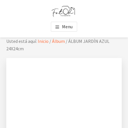
Saltar
Saltar
Skip
al
al
to
contenido
pie
footer
FOTOH
Estudio de fotografía
principal
de
navigation
Menu
página
Usted está aquí:
Inicio
/
Álbum
/
ÁLBUM JARDÍN AZUL
24X24cm