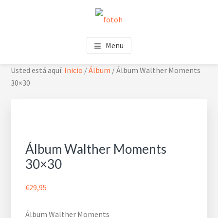
Saltar
Saltar
Skip
al
al
to
contenido
pie
footer
FOTOH
Estudio de fotografía
principal
de
navigation
Menu
página
Usted está aquí:
Inicio
/
Álbum
/
Álbum Walther Moments
30×30
Álbum Walther Moments
30×30
€
29,95
Álbum Walther Moments