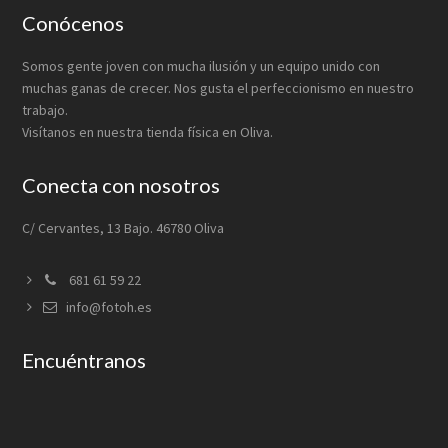
Footer
Conócenos
Somos gente joven con mucha ilusión y un equipo unido con
muchas ganas de crecer. Nos gusta el perfeccionismo en nuestro
trabajo.
Visítanos en nuestra tienda física en Oliva.
Conecta con nosotros
C/ Cervantes, 13 Bajo. 46780 Oliva
681 61 59 22
info@fotoh.es
Encuéntranos