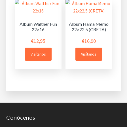
Álbum Walther Fun
Álbum Hama Memo
22×16
22×22,5 (CRETA)
€
12,95
€
16,90
Visítanos
Visítanos
Footer
Conócenos