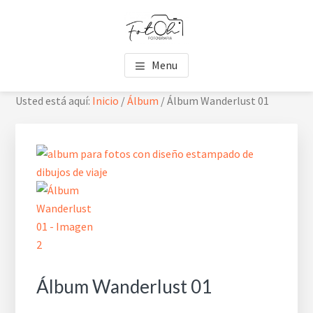
Saltar
Saltar
Skip
al
al
to
contenido
pie
footer
FOTOH
Estudio de fotografía
principal
de
navigation
Menu
página
Usted está aquí:
Inicio
/
Álbum
/
Álbum Wanderlust 01
Álbum Wanderlust 01