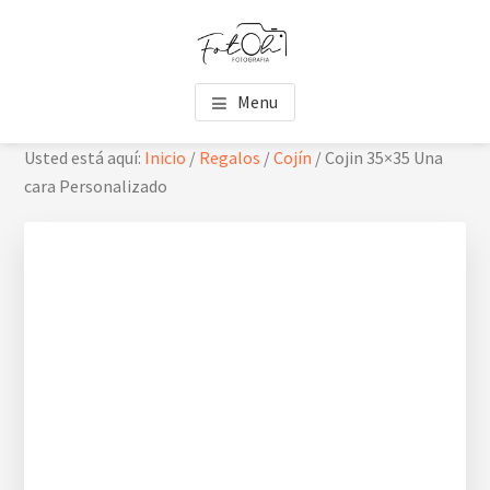
Saltar
Saltar
Skip
al
al
to
contenido
pie
footer
FOTOH
Estudio de fotografía
principal
de
navigation
Menu
página
Usted está aquí:
Inicio
/
Regalos
/
Cojín
/
Cojin 35×35 Una
cara Personalizado