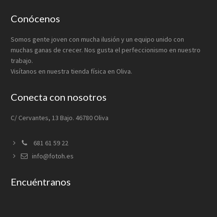
Footer
Conócenos
Somos gente joven con mucha ilusión y un equipo unido con
muchas ganas de crecer. Nos gusta el perfeccionismo en nuestro
trabajo.
Visítanos en nuestra tienda física en Oliva.
Conecta con nosotros
C/ Cervantes, 13 Bajo. 46780 Oliva
681 61 59 22
info@fotoh.es
Encuéntranos