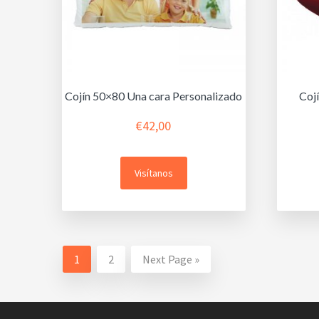
Cojín 50×80 Una cara Personalizado
Coj
€
42,00
Visítanos
1
2
Next Page »