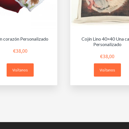
ín corazón Personalizado
Cojín Lino 40×40 Una c
Personalizado
€
38,00
€
38,00
Visítanos
Visítanos