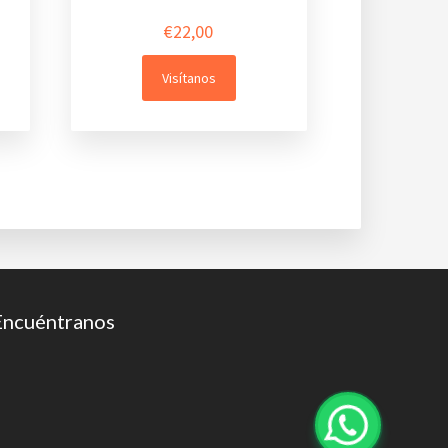
€
22,00
Visítanos
Encuéntranos