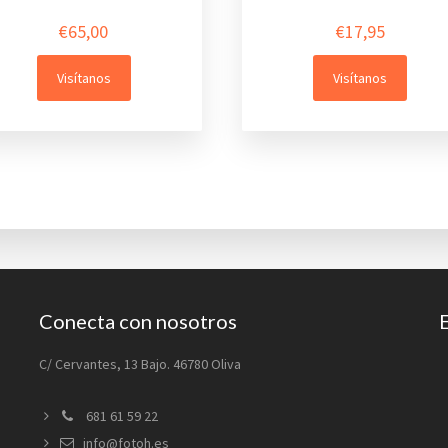
€
65,00
€
17,95
Visítanos
Visítanos
Conecta con nosotros
C/ Cervantes, 13 Bajo. 46780 Oliva
681 61 59 22
info@fotoh.es