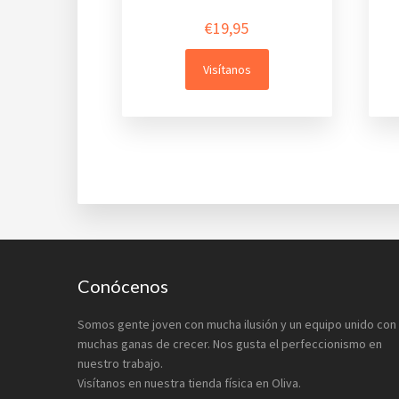
€
19,95
Visítanos
Footer
Conócenos
Somos gente joven con mucha ilusión y un equipo unido con
muchas ganas de crecer. Nos gusta el perfeccionismo en
nuestro trabajo.
Visítanos en nuestra tienda física en Oliva.