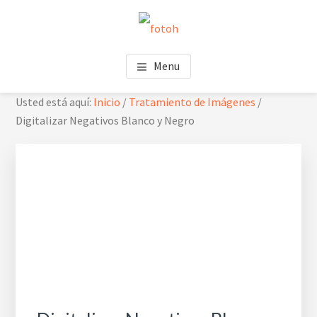
Saltar
Saltar
Skip
al
al
to
contenido
pie
footer
FOTOH
Estudio de fotografía
principal
de
navigation
Menu
página
Usted está aquí:
Inicio
/
Tratamiento de Imágenes
/
Digitalizar Negativos Blanco y Negro