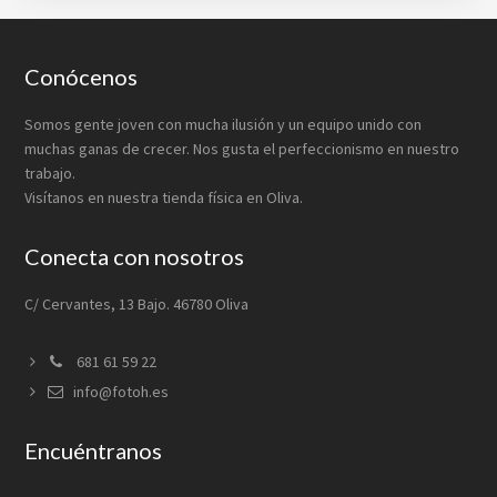
Footer
Conócenos
Somos gente joven con mucha ilusión y un equipo unido con
muchas ganas de crecer. Nos gusta el perfeccionismo en nuestro
trabajo.
Visítanos en nuestra tienda física en Oliva.
Conecta con nosotros
C/ Cervantes, 13 Bajo. 46780 Oliva
681 61 59 22
info@fotoh.es
Encuéntranos