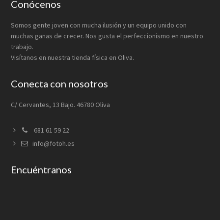
Footer
Conócenos
Somos gente joven con mucha ilusión y un equipo unido con
muchas ganas de crecer. Nos gusta el perfeccionismo en nuestro
trabajo.
Visítanos en nuestra tienda física en Oliva.
Conecta con nosotros
C/ Cervantes, 13 Bajo. 46780 Oliva
681 61 59 22
info@fotoh.es
Encuéntranos