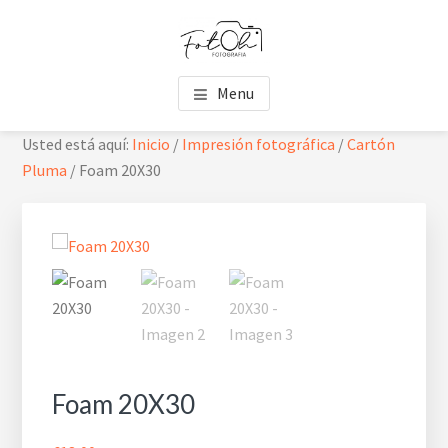
Saltar
Saltar
Skip
al
al
to
contenido
pie
footer
FOTOH
Estudio de fotografía
principal
de
navigation
Menu
página
Usted está aquí:
Inicio
/
Impresión fotográfica
/
Cartón
Pluma
/
Foam 20X30
Foam 20X30