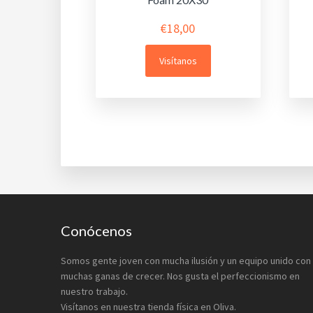
€
18,00
Visítanos
Footer
Conócenos
Somos gente joven con mucha ilusión y un equipo unido con
muchas ganas de crecer. Nos gusta el perfeccionismo en
nuestro trabajo.
Visítanos en nuestra tienda física en Oliva.