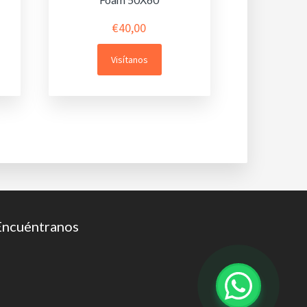
€
40,00
Visítanos
Encuéntranos