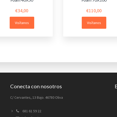
€
34,00
€
110,00
Visítanos
Visítanos
Conecta con nosotros
C/ Cervantes, 13 Bajo. 46780 Oliva
681 61 59 22